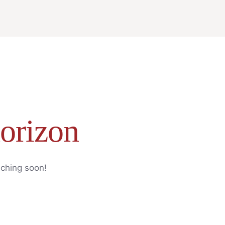
horizon
nching soon!