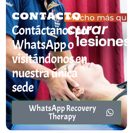
CONTACTO
Contáctanos por
WhatsApp o
visitándonos en
nuestra única
sede
WhatsApp Recovery
Therapy